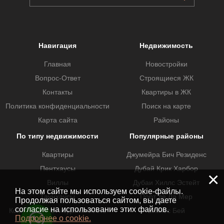
Навигация
Недвижимость
Главная
Новостройки
Вопрос-Ответ
Строящиеся ЖК
Контакты
Квартиры в ЖК
Политика конфиденциальности
Поиск на карте
Карта сайта
Районы
По типу недвижимости
Популярные районы
Квартиры
Джумейра Бич Резиденс
Пентхаусы
Дубай Крик Харбор
×
Виллы
Дубаи Хиллс Эстейт
На этом сайте мы используем cookie-файлы.
Таунхаусы
Порт де Ла Мер
Продолжая пользоваться сайтом, вы даете
согласие на использование этих файлов.
Коммерческая недвижимость
Бизнес Бей
Подробнее о cookie.