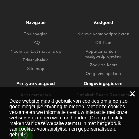
Navigatie
Vastgoed
Thuispagina
Nieuwe vastgoedprojecten
FAQ
Off-Plan
Neem contact met ons op
Appartementen in
vastgoedprojecten
Privacybeleid
Zoek op kaart
Site map
Omgevingsgidsen
Per type vastgoed
Omgevingsgidsen
×
Appartementen
Jumeirah Beach Residence
Deze website maakt gebruik van cookies om u een zo
Penthouses
Dubai Creek Harbour
goed mogelijke ervaring te bieden. Met deze cookies
verzamelen we informatie over uw interactie met onze
Villa's
Dubai Hills Estate
website en kunnen we u onthouden. Door gebruik te
Herenhuizen
Port de La Mer
maken van deze website stemt u in met het gebruik
van cookies voor analytisch en gepersonaliseerd
Commercieel vastgoed
Business Bay
gebruik.