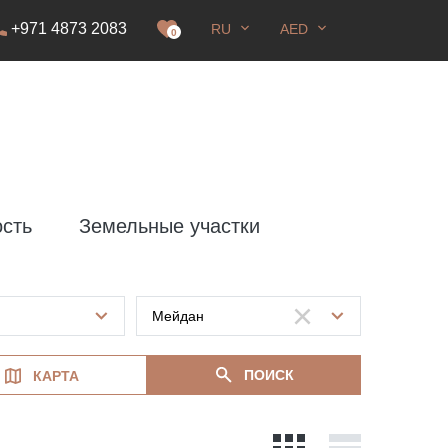
+971 4873 2083
RU
AED
0
сть
Земельные участки
ПОИСК
КАРТА