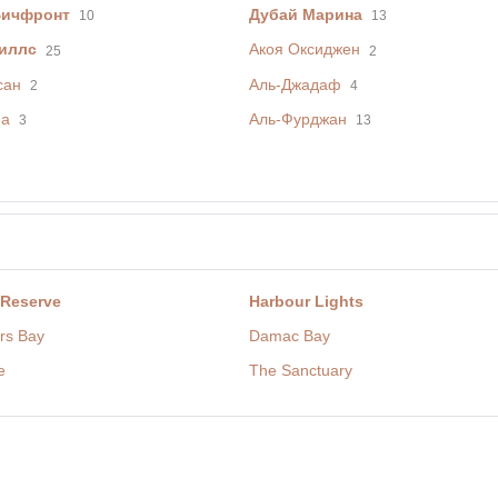
Бичфронт
Дубай Марина
10
13
иллс
Акоя Оксиджен
25
2
сан
Аль-Джадаф
2
4
фа
Аль-Фурджан
3
13
 Reserve
Harbour Lights
rs Bay
Damac Bay
e
The Sanctuary