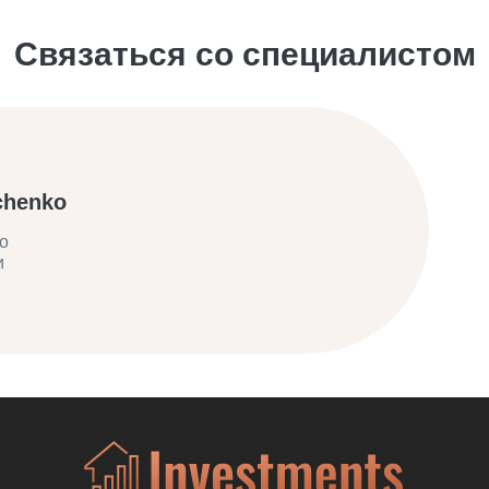
Связаться со специалистом
chenko
о
и