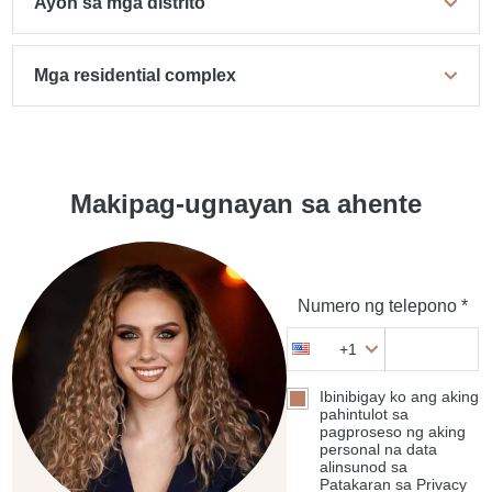
Ayon sa mga distrito
Mga residential complex
Makipag-ugnayan sa ahente
Numero ng telepono *
+1
Ibinibigay ko ang aking
pahintulot sa
pagproseso ng aking
personal na data
alinsunod sa
Patakaran sa Privacy