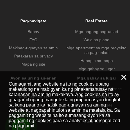
Pag-navigate
Real Estate
Bahay
Mga bagong pag-unlad
FAQ
Wala sa plano
Makipag-ugnayan sa amin
Mga apartment sa mga proyekto
sa pag-unlad
Patakaran sa privacy
Hanapin sa mapa
Mapa ng site
Mga gabay sa lugar
×
Ayon sa uri ng ari-arian
Mga gabay sa lugar
Gumagamit ang website na ito ng cookies upang
Mga apartment
Jumeirah Beach Residence
makatulong na mabigyan ka ng pinakamahusay na
karanasan na aming makakaya. Ang cookies na ito ay
Mga penthouse
Dubai Creek Harbour
ginagamit upang mangolekta ng impormasyon tungkol
sa kung paano ka nakikipag-ugnayan sa aming
Mga villa
Dubai Hills Estate
website at nagpapahintulot sa amin na maalala ka. Sa
Mga townhouse
Port de La Mer
paggamit ng website na ito sumasang-ayon ka sa
paggamit ng cookies para sa analytics at personalized
Mga komersyal na ari-arian
Business Bay
na paggamit.