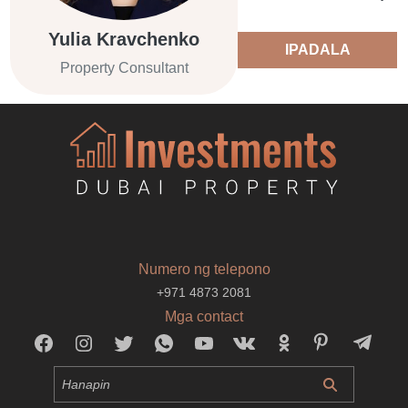
Yulia Kravchenko
IPADALA
Property Consultant
Numero ng telepono
+971 4873 2081
Mga contact