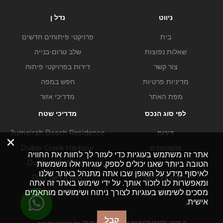
ניווט
נדל ן
בית
פרויקטי פיתוחים חדשים
שאלות נפוצות
שלב טרום-בנייה
צור קשר
דירות בפרויקטי פיתוח
מדיניות פרטיות
חפש במפה
מפת האתר
מדריכי אזור
לפי סוג הנכס
מדריכי שטח
דירות
Jumeirah Beach Residence
×
פנטהאוזים
Dubai Creek Harbour
אתר זה משתמש בעוגיות כדי לעזור לך לחוות את החוויה
וילות
Dubai Hills Estate
הטובה ביותר שאנו יכולים לספק. עוגיות אלו משמשות
לאיסוף מידע על האופן שבו אתה מתנהל באתר שלנו
בתים עירוניים
Port de La Mer
ומאפשרות לנו לזכור אותך. על ידי שימוש באתר זה אתה
מסכים לשימוש בעוגיות לצורך ניתוח ושימושים מותאמים
נכסים מסחריים
Business Bay
אישית.
קבל