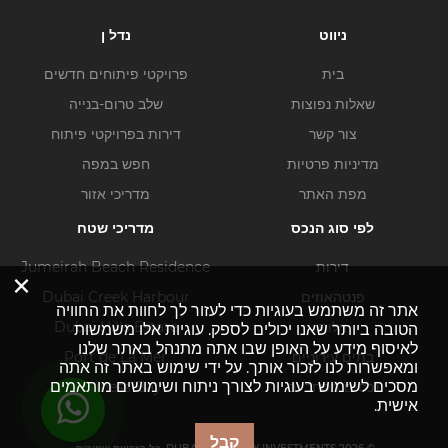
ניווט
נדל ן
בית
פרויקטי פיתוחים חדשים
שאלות נפוצות
שלב טרום-בנייה
צור קשר
דירות בפרויקטי פיתוח
מדיניות פרטיות
חפש במפה
מפת האתר
מדריכי אזור
לפי סוג הנכס
מדריכי שטח
דירות
Jumeirah Beach Residence
×
פנטהאוזים
Dubai Creek Harbour
אתר זה משתמש בעוגיות כדי לעזור לך לחוות את החוויה
וילות
Dubai Hills Estate
הטובה ביותר שאנו יכולים לספק. עוגיות אלו משמשות
לאיסוף מידע על האופן שבו אתה מתנהל באתר שלנו
בתים עירוניים
Port de La Mer
ומאפשרות לנו לזכור אותך. על ידי שימוש באתר זה אתה
מסכים לשימוש בעוגיות לצורך ניתוח ושימושים מותאמים
נכסים מסחריים
Business Bay
אישית.
קבל