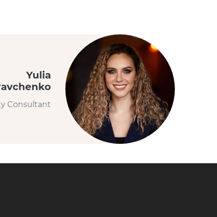
Yulia
ravchenko
ty Consultant