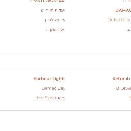
ר
המרינה של דובאי
13
10
DAMAC 
אגדות חיות
0
איי העולם
1
אל ורסאן
2
4
Harbour Lights
Keturah
Damac Bay
Bluewa
The Sanctuary