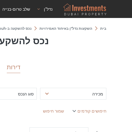
נדל"ן
שלב טרום-בנייה
בית
השקעות נדל"ן באיחוד האמירויות
נכס להשקעה ב-The Biltmore Residences Sufouh
נכס להשקעה ב- Residences Sufouh
דירות
מכירה
סוג הנכס
חיפושים קודמים
שמור חיפוש