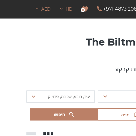
+971 4873 20
AED
HE
0
ת קרקע
חיפוש
מפה