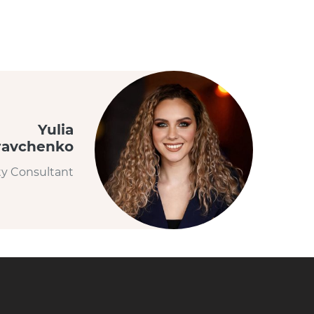
Yulia
ravchenko
ty Consultant