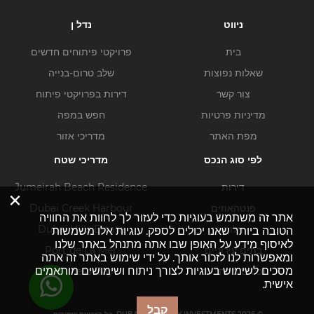
ניווט
נדל ן
בית
פרויקטי פיתוחים חדשים
שאלות נפוצות
שלב טרום-בנייה
צור קשר
דירות בפרויקטי פיתוח
מדיניות פרטיות
חפש במפה
מפת האתר
מדריכי אזור
לפי סוג הנכס
מדריכי שטח
דירות
Jumeirah Beach Residence
×
פנטהאוזים
Dubai Creek Harbour
אתר זה משתמש בעוגיות כדי לעזור לך לחוות את החוויה
וילות
Dubai Hills Estate
הטובה ביותר שאנו יכולים לספק. עוגיות אלו משמשות
לאיסוף מידע על האופן שבו אתה מתנהל באתר שלנו
בתים עירוניים
Port de La Mer
ומאפשרות לנו לזכור אותך. על ידי שימוש באתר זה אתה
מסכים לשימוש בעוגיות לצורך ניתוח ושימושים מותאמים
נכסים מסחריים
Business Bay
אישית.
קבל