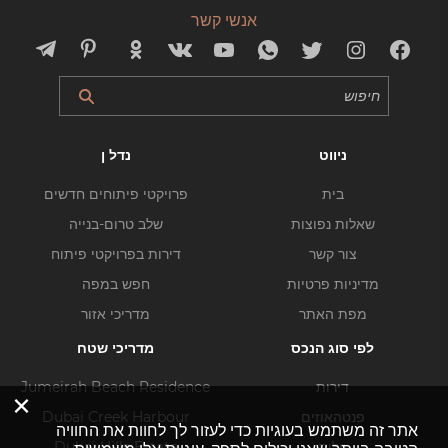
אנשי קשר
ניווט
נדל ן
בית
פרויקטי פיתוחים חדשים
שאלות נפוצות
שלב טרום-בנייה
צור קשר
דירות בפרויקטי פיתוח
מדיניות פרטיות
חפש במפה
מפת האתר
מדריכי אזור
לפי סוג הנכס
מדריכי שטח
דירות
Jumeirah Beach Residence
×
פנטהאוזים
Dubai Creek Harbour
אתר זה משתמש בעוגיות כדי לעזור לך לחוות את החוויה
וילות
Dubai Hills Estate