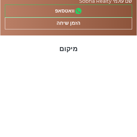
שם עולמי Sobha Realty
וואטסאפ
הזמן שיחה
מיקום