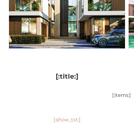
[:title:]
[:items:]
[:show_txt:]