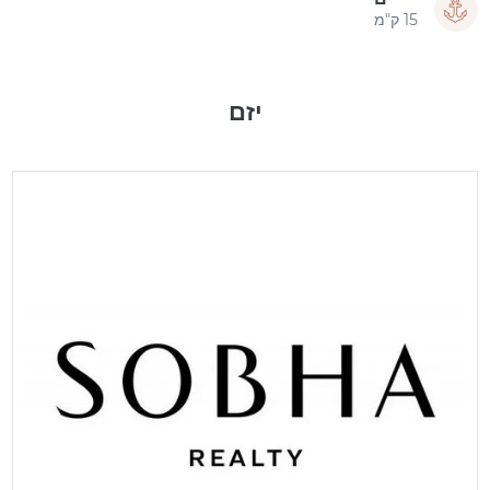
15 ק"מ
יזם