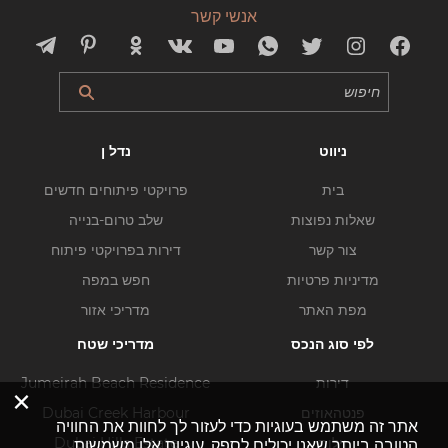
אנשי קשר
ניווט
נדל ן
בית
פרויקטי פיתוחים חדשים
שאלות נפוצות
שלב טרום-בנייה
צור קשר
דירות בפרויקטי פיתוח
מדיניות פרטיות
חפש במפה
מפת האתר
מדריכי אזור
לפי סוג הנכס
מדריכי שטח
דירות
Jumeirah Beach Residence
×
פנטהאוזים
Dubai Creek Harbour
אתר זה משתמש בעוגיות כדי לעזור לך לחוות את החוויה
וילות
Dubai Hills Estate
הטובה ביותר שאנו יכולים לספק. עוגיות אלו משמשות