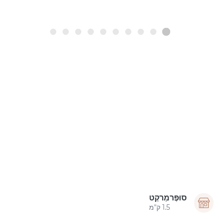
סוּפֶּרמַרקֶט
1.5 ק"מ