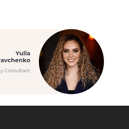
Yulia
ravchenko
ty Consultant