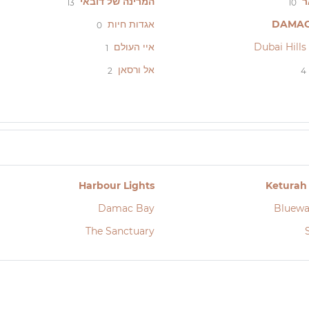
ר
המרינה של דובאי
13
10
DAMAC 
אגדות חיות
0
איי העולם
1
אל ורסאן
2
4
Harbour Lights
Keturah
Damac Bay
Bluewa
The Sanctuary