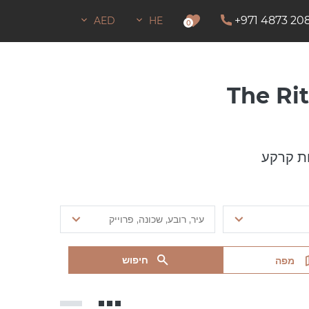
+971 4873 20
AED
HE
0
ת קרקע
חיפוש
מפה