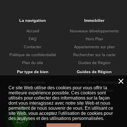
La navigation
Immobilier
Accueil
Nouveaux développements
FAQ
Hors Plan
Contacter
Appartements sur plan
Politique de confidentialité
Rechercher sur la carte
Plan du site
Guides de Région
Par type de bien
Guides de Région
×
Appartements
Jumeirah Beach Residence
Ce site Web utilise des cookies pour vous offrir la
Penthouses
Dubai Creek Harbour
meilleure expérience possible. Ces cookies sont
utilisés pour collecter des informations sur la façon
Villas
Dubai Hills Estate
dont vous interagissez avec notre site Web et nous
Maisons de ville
Port de La Mer
permettent de nous souvenir de vous. En utilisant ce
site Web, vous acceptez l'utilisation de cookies pour
Propriétés commerciales
Business Bay
des analyses et des utilisations personnalisées.