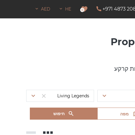
+971 4873 20
AED
HE
0
Prop
ת קרקע
חיפוש
מפה