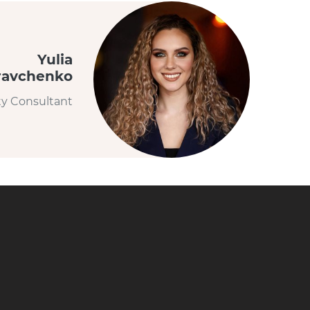
Yulia
ravchenko
ty Consultant