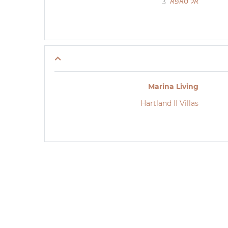
אל סאפא
3
Marina Living
Hartland II Villas