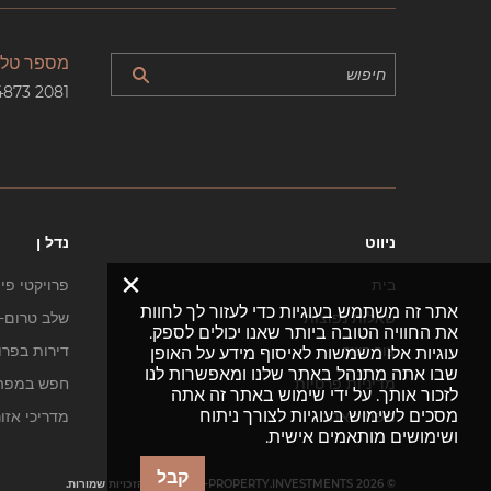
מספר טלפ
4873 2081
ניווט
נדל ן
×
בית
פרויקטי פי
אתר זה משתמש בעוגיות כדי לעזור לך לחוות
שאלות נפוצות
שלב טרום-ב
את החוויה הטובה ביותר שאנו יכולים לספק.
צור קשר
דירות בפרו
עוגיות אלו משמשות לאיסוף מידע על האופן
שבו אתה מתנהל באתר שלנו ומאפשרות לנו
מדיניות פרטיות
חפש במפה
לזכור אותך. על ידי שימוש באתר זה אתה
מסכים לשימוש בעוגיות לצורך ניתוח
מפת האתר
מדריכי אזו
ושימושים מותאמים אישית.
קבל
© DUBAI-PROPERTY.INVESTMENTS 2026. כל הזכויות שמורות.