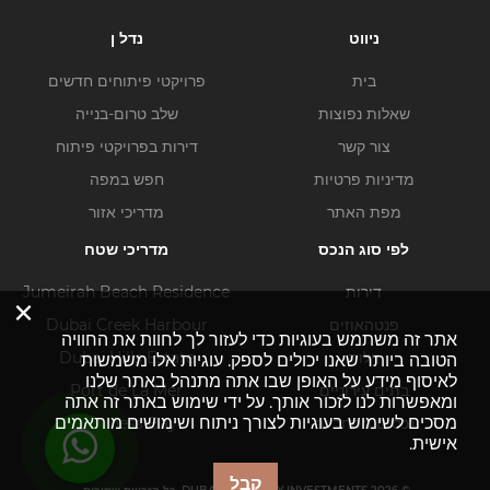
ניווט
נדל ן
בית
פרויקטי פיתוחים חדשים
שאלות נפוצות
שלב טרום-בנייה
צור קשר
דירות בפרויקטי פיתוח
מדיניות פרטיות
חפש במפה
מפת האתר
מדריכי אזור
לפי סוג הנכס
מדריכי שטח
דירות
Jumeirah Beach Residence
×
פנטהאוזים
Dubai Creek Harbour
אתר זה משתמש בעוגיות כדי לעזור לך לחוות את החוויה
וילות
Dubai Hills Estate
הטובה ביותר שאנו יכולים לספק. עוגיות אלו משמשות
לאיסוף מידע על האופן שבו אתה מתנהל באתר שלנו
בתים עירוניים
Port de La Mer
ומאפשרות לנו לזכור אותך. על ידי שימוש באתר זה אתה
מסכים לשימוש בעוגיות לצורך ניתוח ושימושים מותאמים
נכסים מסחריים
Business Bay
אישית.
קבל