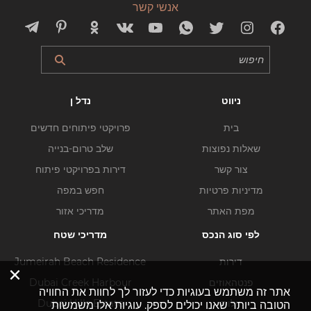
אנשי קשר
ניווט
נדל ן
בית
פרויקטי פיתוחים חדשים
שאלות נפוצות
שלב טרום-בנייה
צור קשר
דירות בפרויקטי פיתוח
מדיניות פרטיות
חפש במפה
מפת האתר
מדריכי אזור
לפי סוג הנכס
מדריכי שטח
דירות
Jumeirah Beach Residence
×
פנטהאוזים
Dubai Creek Harbour
אתר זה משתמש בעוגיות כדי לעזור לך לחוות את החוויה
וילות
Dubai Hills Estate
הטובה ביותר שאנו יכולים לספק. עוגיות אלו משמשות