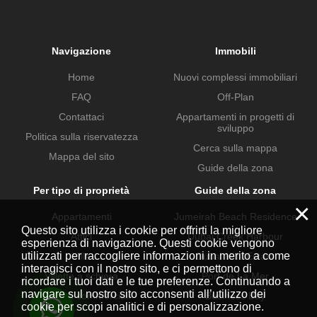
Navigazione
Immobili
Home
Nuovi complessi immobiliari
FAQ
Off-Plan
Contattaci
Appartamenti in progetti di
sviluppo
Politica sulla riservatezza
Cerca sulla mappa
Mappa del sito
Guide della zona
Per tipo di proprietà
Guide della zona
×
Appartamenti
Jumeirah Beach Residence
Questo sito utilizza i cookie per offrirti la migliore
Attici
Dubai Creek Harbour
esperienza di navigazione. Questi cookie vengono
utilizzati per raccogliere informazioni in merito a come
Ville
Dubai Hills Estate
interagisci con il nostro sito, e ci permettono di
Villette a schiera
Port de La Mer
ricordare i tuoi dati e le tue preferenze. Continuando a
navigare sul nostro sito acconsenti all’utilizzo dei
Proprietà commerciali
Business Bay
cookie per scopi analitici e di personalizzazione.