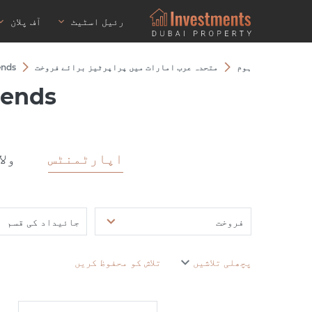
رئیل اسٹیٹ
آف پلان
ہوم
متحدہ عرب امارات میں پراپرٹیز برائے فروخت
ends
gends
اپارٹمنٹس
ولا
فروخت
جائیداد کی قسم
پچھلی تلاشیں
تلاش کو محفوظ کریں