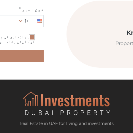
فون نمبر *
+1
K
میں رازداری کی پا
لیے اپنی رضامندی
Proper
Real Estate in UAE for living and investments