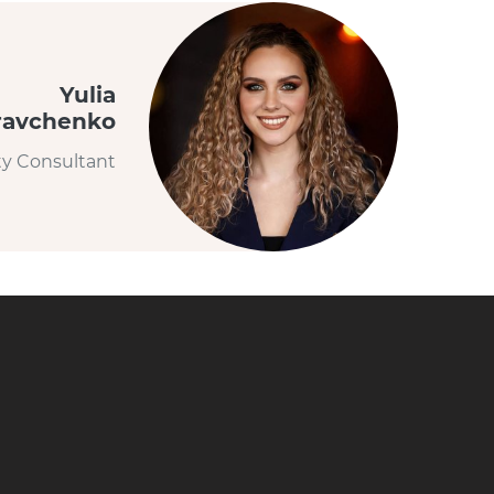
Yulia
ravchenko
ty Consultant