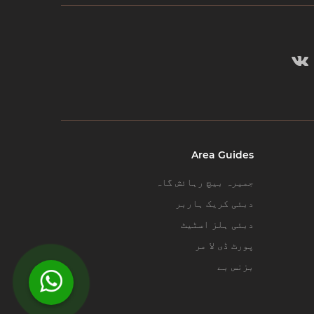
Area Guides
جمیرہ بیچ رہائش گاہ
دبئی کریک ہاربر
دبئی ہلز اسٹیٹ
پورٹ ڈی لا مر
بزنس بے