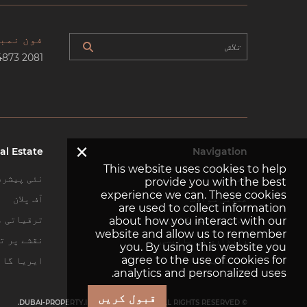
فون نمب
4873 2081
×
al Estate
Navigation
This website uses cookies to help
گھر
نئی پیشرف
provide you with the best
experience we can. These cookies
عمومی سوالات
آف پلان
are used to collect information
ہم سے رابطہ کریں
ترقیاتی م
about how you interact with our
website and allow us to remember
رازداری کی پالیسی
نقشے پر تل
you. By using this website you
agree to the use of cookies for
سائٹ میپ
ایریا گائ
analytics and personalized uses.
قبول کریں
© DUBAI-PROPERTY.INVESTMENTS 2026. ALL RIGHTS RESERVED.