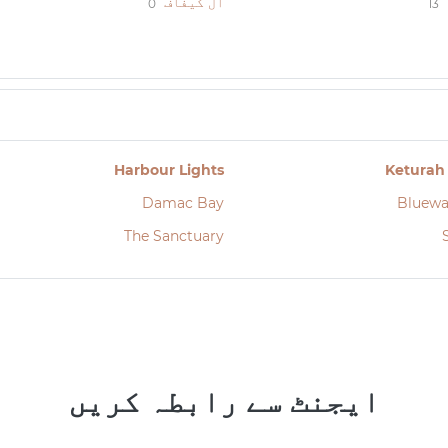
ال کیفاف
0
13
Harbour Lights
Keturah
Damac Bay
Bluewa
The Sanctuary
ایجنٹ سے رابطہ کریں