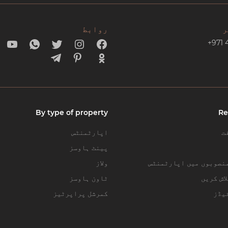
ر
روابط
+971 
By type of property
Re
ت
اپارٹمنٹس
پینٹ ہاوسز
نصوبوں میں اپارٹمنٹس
ولاز
اش کریں
ٹاون ہاوسز
یڈز
کمرشل پراپرٹیز