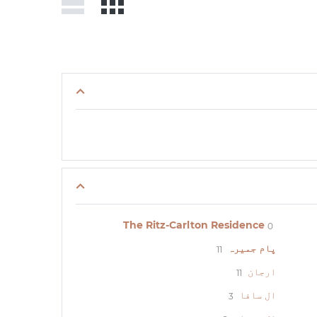
The Ritz-Carlton Residence
0
پام جمیرہ
11
ارجان
11
ال سافا
3