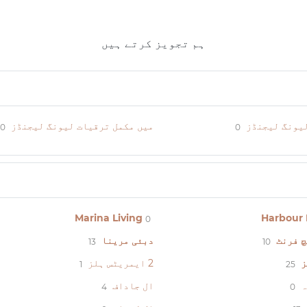
ہم تجویز کرتے ہیں
لیونگ لیجنڈز
میں مکمل ترقیات لیونگ لیجنڈز
0
0
Marina Living
Harbour 
0
چ فرنٹ
دبئی مرینا
13
10
ز
2 ایمریٹس ہلز
25
1
ہ
ال جاداف
4
0