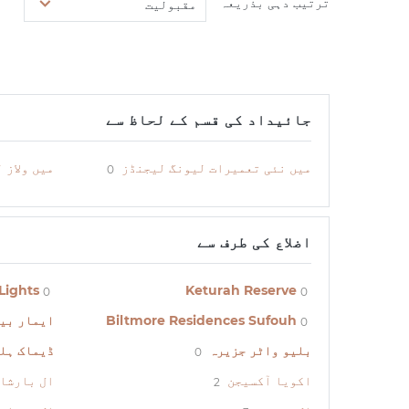
ترتیب دہی بذریعہ
مقبولیت
جائیداد کی قسم کے لحاظ سے
میں نئی تعمیرات لیونگ لیجنڈز
میں ولاز 
0
اضلاع کی طرف سے
Lights
Keturah Reserve
0
0
Biltmore Residences Sufouh
ایمار بی
0
بلیو واٹر جزیرہ
ڈیماک ہل
0
اکویا آکسیجن
ال بارشا
2