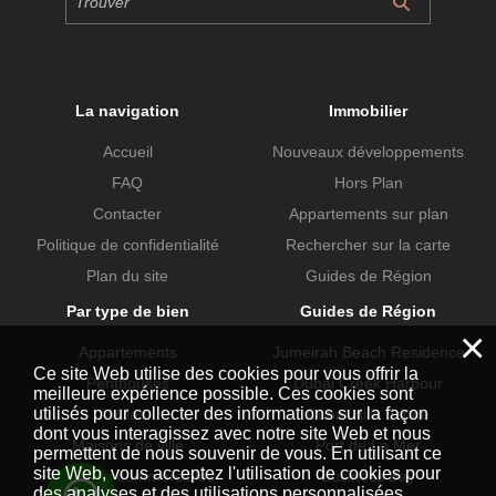
La navigation
Immobilier
Accueil
Nouveaux développements
FAQ
Hors Plan
Contacter
Appartements sur plan
Politique de confidentialité
Rechercher sur la carte
Plan du site
Guides de Région
Par type de bien
Guides de Région
×
Appartements
Jumeirah Beach Residence
Ce site Web utilise des cookies pour vous offrir la
Penthouses
Dubai Creek Harbour
meilleure expérience possible. Ces cookies sont
utilisés pour collecter des informations sur la façon
Villas
Dubai Hills Estate
dont vous interagissez avec notre site Web et nous
Maisons de ville
Port de La Mer
permettent de nous souvenir de vous. En utilisant ce
site Web, vous acceptez l'utilisation de cookies pour
Propriétés commerciales
Business Bay
des analyses et des utilisations personnalisées.