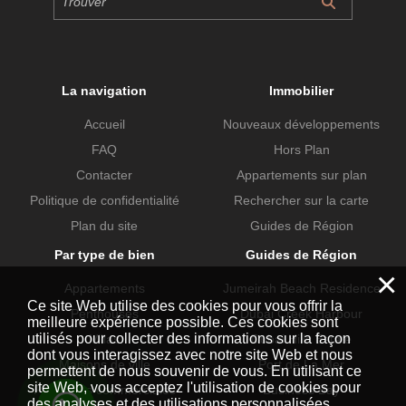
La navigation
Immobilier
Accueil
Nouveaux développements
FAQ
Hors Plan
Contacter
Appartements sur plan
Politique de confidentialité
Rechercher sur la carte
Plan du site
Guides de Région
Par type de bien
Guides de Région
×
Appartements
Jumeirah Beach Residence
Ce site Web utilise des cookies pour vous offrir la
Penthouses
Dubai Creek Harbour
meilleure expérience possible. Ces cookies sont
utilisés pour collecter des informations sur la façon
Villas
Dubai Hills Estate
dont vous interagissez avec notre site Web et nous
Maisons de ville
Port de La Mer
permettent de nous souvenir de vous. En utilisant ce
site Web, vous acceptez l'utilisation de cookies pour
Propriétés commerciales
Business Bay
des analyses et des utilisations personnalisées.