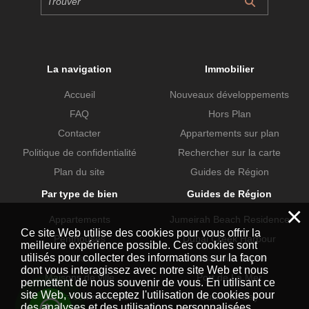
La navigation
Immobilier
Accueil
Nouveaux développements
FAQ
Hors Plan
Contacter
Appartements sur plan
Politique de confidentialité
Rechercher sur la carte
Plan du site
Guides de Région
Par type de bien
Guides de Région
×
Appartements
Jumeirah Beach Residence
Ce site Web utilise des cookies pour vous offrir la
Penthouses
Dubai Creek Harbour
meilleure expérience possible. Ces cookies sont
utilisés pour collecter des informations sur la façon
Villas
Dubai Hills Estate
dont vous interagissez avec notre site Web et nous
Maisons de ville
Port de La Mer
permettent de nous souvenir de vous. En utilisant ce
site Web, vous acceptez l'utilisation de cookies pour
Propriétés commerciales
Business Bay
des analyses et des utilisations personnalisées.