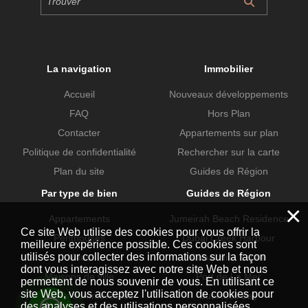
La navigation
Immobilier
Accueil
Nouveaux développements
FAQ
Hors Plan
Contacter
Appartements sur plan
Politique de confidentialité
Rechercher sur la carte
Plan du site
Guides de Région
Par type de bien
Guides de Région
×
Appartements
Jumeirah Beach Residence
Ce site Web utilise des cookies pour vous offrir la
Penthouses
Dubai Creek Harbour
meilleure expérience possible. Ces cookies sont
utilisés pour collecter des informations sur la façon
Villas
Dubai Hills Estate
dont vous interagissez avec notre site Web et nous
Maisons de ville
Port de La Mer
permettent de nous souvenir de vous. En utilisant ce
site Web, vous acceptez l'utilisation de cookies pour
Propriétés commerciales
Business Bay
des analyses et des utilisations personnalisées.