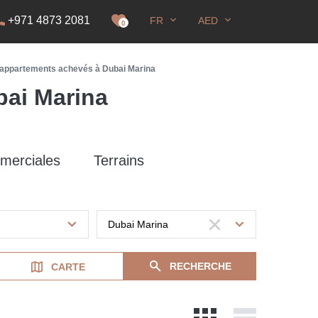
+971 4873 2081
FR
AED
DS
0
appartements achevés à Dubai Marina
ai Marina
merciales
Terrains
RECHERCHE
CARTE