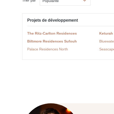
Trier par
Popularité
Projets de développement
The Ritz-Carlton Residences
Keturah
Biltmore Residences Sufouh
Bluewate
Palace Residences North
Seascap