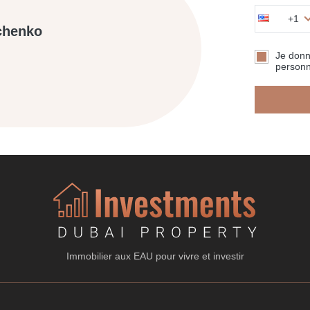
+1
chenko
Je don
personn
Immobilier aux EAU pour vivre et investir