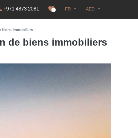
+971 4873 2081
FR
AED
DS
0
e biens immobiliers
n de biens immobiliers