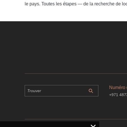
le pays. Toutes les étapes — de la recherche de loca
Numéro 
+971 487