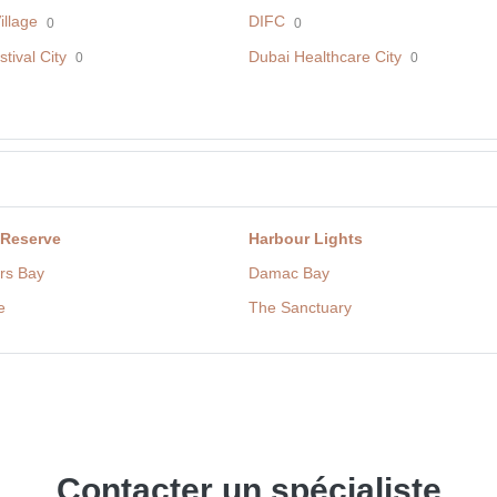
illage
DIFC
0
0
tival City
Dubai Healthcare City
0
0
 Reserve
Harbour Lights
rs Bay
Damac Bay
e
The Sanctuary
Contacter un spécialiste