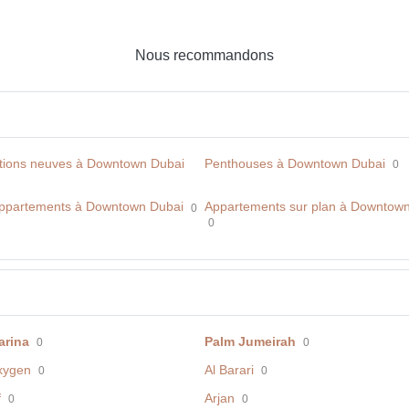
Nous recommandons
tions neuves à Downtown Dubai
Penthouses à Downtown Dubai
0
ppartements à Downtown Dubai
Appartements sur plan à Downtow
0
0
arina
Palm Jumeirah
0
0
xygen
Al Barari
0
0
f
Arjan
0
0