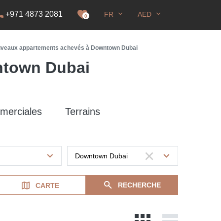
+971 4873 2081
FR
AED
DS
0
veaux appartements achevés à Downtown Dubai
ntown Dubai
merciales
Terrains
RECHERCHE
CARTE