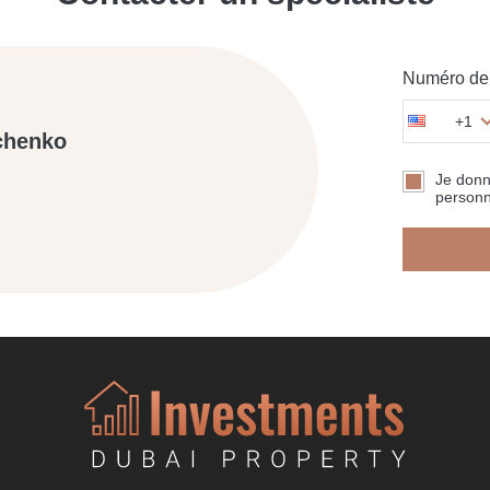
Numéro de 
+1
chenko
Je don
personn