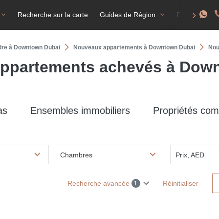
Recherche sur la carte
Guides de Région
FAQ
T
ndre à Downtown Dubai
Nouveaux appartements à Downtown Dubai
Nou
ppartements achevés à Dow
as
Ensembles immobiliers
Propriétés com
Chambres
Prix, AED
Recherche avancée
Réinitialiser
1