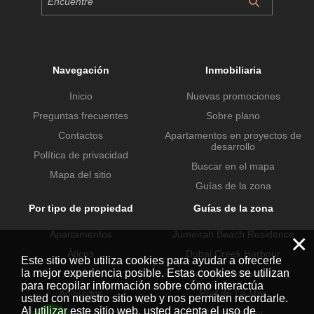
Navegación
Inmobiliaria
Inicio
Nuevas promociones
Preguntas frecuentes
Sobre plano
Contactos
Apartamentos en proyectos de
desarrollo
Política de privacidad
Buscar en el mapa
Mapa del sitio
Guías de la zona
Por tipo de propiedad
Guías de la zona
Apartamentos
Jumeirah Beach Residence
×
Áticos
Dubai Creek Harbour
Este sitio web utiliza cookies para ayudar a ofrecerle
la mejor experiencia posible. Estas cookies se utilizan
Chalets
Urbanización Dubai Hills
para recopilar información sobre cómo interactúa
Adosados
Port de La Mer
usted con nuestro sitio web y nos permiten recordarle.
Al utilizar este sitio web, usted acepta el uso de
Propiedades comerciales
Business Bay