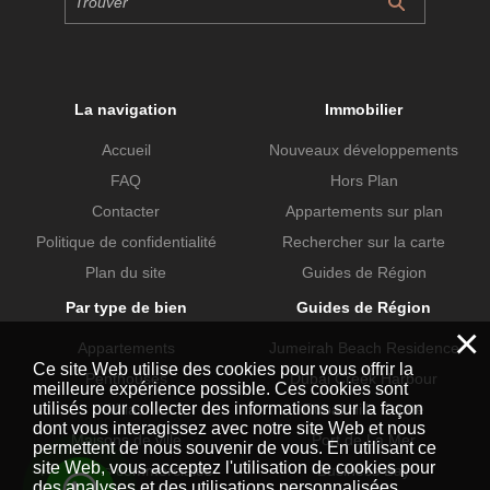
La navigation
Immobilier
Accueil
Nouveaux développements
FAQ
Hors Plan
Contacter
Appartements sur plan
Politique de confidentialité
Rechercher sur la carte
Plan du site
Guides de Région
Par type de bien
Guides de Région
×
Appartements
Jumeirah Beach Residence
Ce site Web utilise des cookies pour vous offrir la
Penthouses
Dubai Creek Harbour
meilleure expérience possible. Ces cookies sont
utilisés pour collecter des informations sur la façon
Villas
Dubai Hills Estate
dont vous interagissez avec notre site Web et nous
Maisons de ville
Port de La Mer
permettent de nous souvenir de vous. En utilisant ce
site Web, vous acceptez l'utilisation de cookies pour
Propriétés commerciales
Business Bay
des analyses et des utilisations personnalisées.