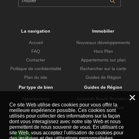
La navigation
Immobilier
Accueil
Nouveaux développements
FAQ
Hors Plan
Contacter
Appartements sur plan
Politique de confidentialité
Rechercher sur la carte
Plan du site
Guides de Région
Par type de bien
Guides de Région
×
Appartements
Jumeirah Beach Residence
Ce site Web utilise des cookies pour vous offrir la
Penthouses
Dubai Creek Harbour
meilleure expérience possible. Ces cookies sont
utilisés pour collecter des informations sur la façon
Villas
Dubai Hills Estate
dont vous interagissez avec notre site Web et nous
Maisons de ville
Port de La Mer
permettent de nous souvenir de vous. En utilisant ce
site Web, vous acceptez l'utilisation de cookies pour
Propriétés commerciales
Business Bay
des analyses et des utilisations personnalisées.