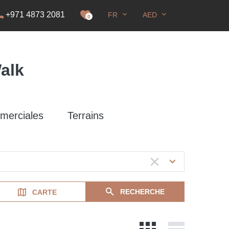
+971 4873 2081
FR
AED
DS
0
alk
merciales
Terrains
RECHERCHE
CARTE