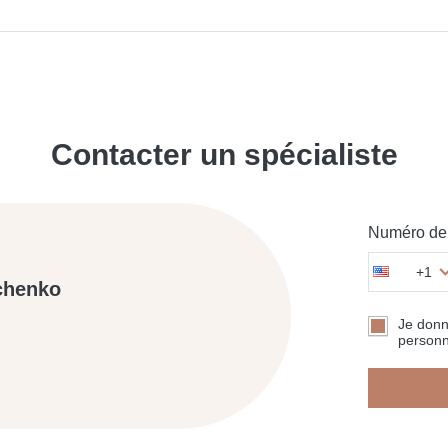
Contacter un spécialiste
Numéro de 
+1
chenko
Je don
personn