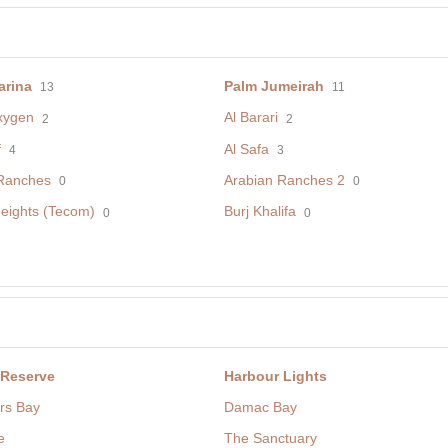
arina
Palm Jumeirah
13
11
xygen
Al Barari
2
2
f
Al Safa
4
3
Ranches
Arabian Ranches 2
0
0
eights (Tecom)
Burj Khalifa
0
0
 Reserve
Harbour Lights
rs Bay
Damac Bay
e
The Sanctuary