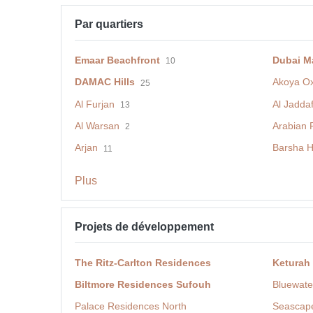
Par quartiers
Emaar Beachfront
Dubai M
10
DAMAC Hills
Akoya O
25
Al Furjan
Al Jadda
13
Al Warsan
Arabian 
2
Arjan
Barsha H
11
Plus
Projets de développement
The Ritz-Carlton Residences
Keturah
Biltmore Residences Sufouh
Bluewate
Palace Residences North
Seascap