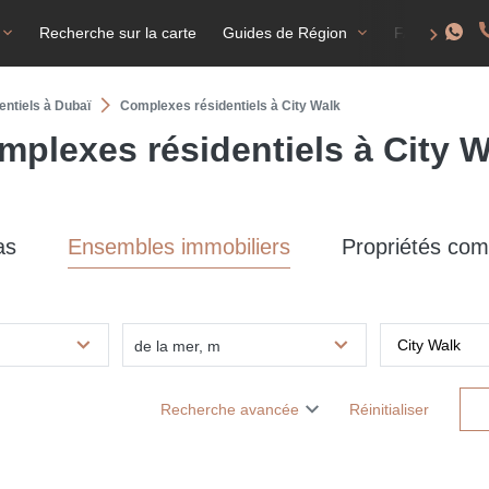
Recherche sur la carte
Guides de Région
FAQ
T
ntiels à Dubaï
Complexes résidentiels à City Walk
mplexes résidentiels à City W
as
Ensembles immobiliers
Propriétés com
de la mer, m
Recherche avancée
Réinitialiser