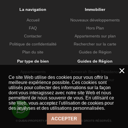
La navigation
Immobilier
Accueil
Nouveaux développements
FAQ
Hors Plan
Contacter
Appartements sur plan
Politique de confidentialité
Rechercher sur la carte
Plan du site
Guides de Région
Par type de bien
Guides de Région
×
Appartements
Jumeirah Beach Residence
Ce site Web utilise des cookies pour vous offrir la
Penthouses
Dubai Creek Harbour
meilleure expérience possible. Ces cookies sont
utilisés pour collecter des informations sur la façon
Villas
Dubai Hills Estate
dont vous interagissez avec notre site Web et nous
Maisons de ville
Port de La Mer
permettent de nous souvenir de vous. En utilisant ce
site Web, vous acceptez l'utilisation de cookies pour
Propriétés commerciales
Business Bay
des analyses et des utilisations personnalisées.
ACCEPTER
© DUBAI-PROPERTY.INVESTMENTS 2026. TOUS DROITS RÉSERVÉS.