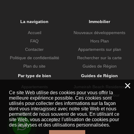
La navigation
Immobilier
Accueil
Nouveaux développements
FAQ
Hors Plan
Contacter
Appartements sur plan
Politique de confidentialité
Rechercher sur la carte
Plan du site
Guides de Région
Par type de bien
Guides de Région
×
Appartements
Jumeirah Beach Residence
Ce site Web utilise des cookies pour vous offrir la
Penthouses
Dubai Creek Harbour
meilleure expérience possible. Ces cookies sont
utilisés pour collecter des informations sur la façon
Villas
Dubai Hills Estate
dont vous interagissez avec notre site Web et nous
Maisons de ville
Port de La Mer
permettent de nous souvenir de vous. En utilisant ce
site Web, vous acceptez l'utilisation de cookies pour
Propriétés commerciales
Business Bay
des analyses et des utilisations personnalisées.