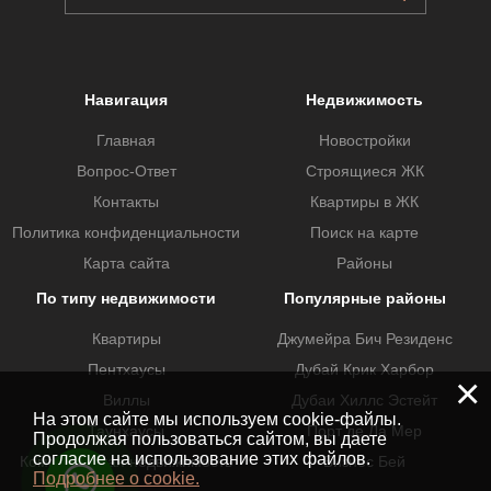
Навигация
Недвижимость
Главная
Новостройки
Вопрос-Ответ
Строящиеся ЖК
Контакты
Квартиры в ЖК
Политика конфиденциальности
Поиск на карте
Карта сайта
Районы
По типу недвижимости
Популярные районы
Квартиры
Джумейра Бич Резиденс
Пентхаусы
Дубай Крик Харбор
×
Виллы
Дубаи Хиллс Эстейт
На этом сайте мы используем cookie-файлы.
Таунхаусы
Порт де Ла Мер
Продолжая пользоваться сайтом, вы даете
согласие на использование этих файлов.
Коммерческая недвижимость
Бизнес Бей
Подробнее о cookie.