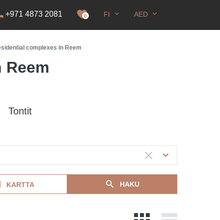
+971 4873 2081
FI
AED
0
sidential complexes in Reem
in Reem
Tontit
HAKU
KARTTA