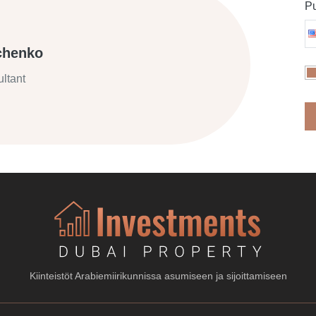
Pu
chenko
ltant
Kiinteistöt Arabiemiirikunnissa asumiseen ja sijoittamiseen