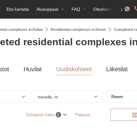
Etsi kartalta
Alueoppaat
FAQ
Oleskelulupa
ntial complexes in Dubai
Residential complexes in Reem
Completed re
ted residential complexes 
stot
Huvilat
Uudiskohteet
Liiketilat
merelle, m
Edistynyt haku
Palauta
1