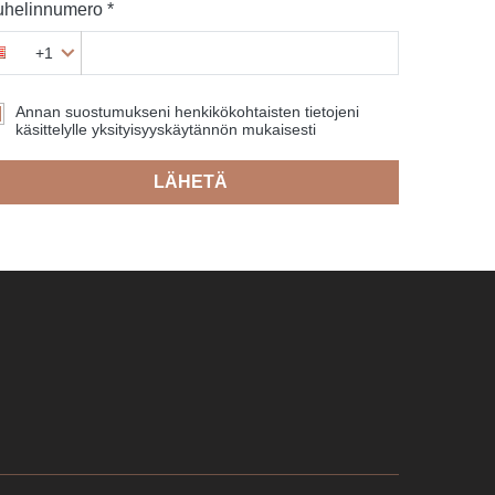
helinnumero *
+1
Annan suostumukseni henkikökohtaisten tietojeni
käsittelylle yksityisyyskäytännön mukaisesti
LÄHETÄ