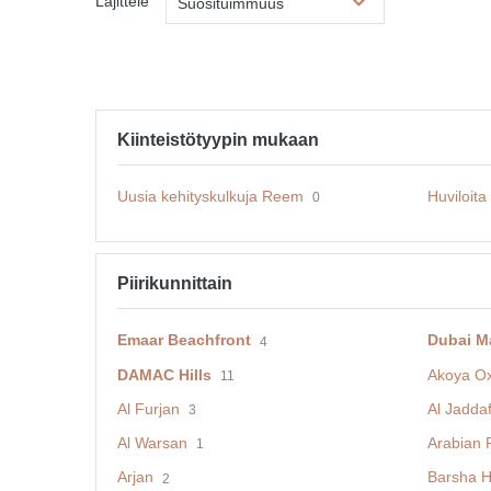
Lajittele
Suosituimmuus
Kiinteistötyypin mukaan
Uusia kehityskulkuja Reem
Huviloit
0
Piirikunnittain
Emaar Beachfront
Dubai M
4
DAMAC Hills
Akoya O
11
Al Furjan
Al Jadda
3
Al Warsan
Arabian 
1
Arjan
Barsha H
2