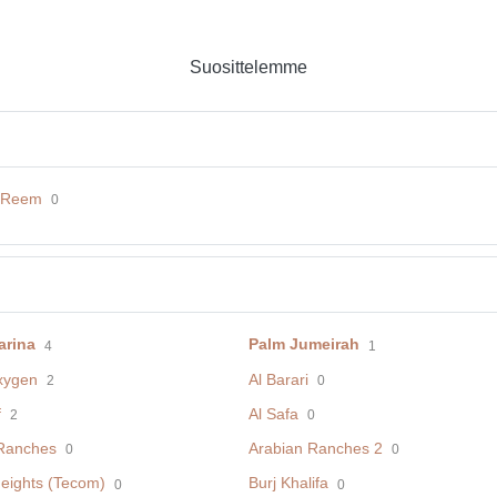
Suosittelemme
a Reem
0
arina
Palm Jumeirah
4
1
xygen
Al Barari
2
0
f
Al Safa
2
0
Ranches
Arabian Ranches 2
0
0
eights (Tecom)
Burj Khalifa
0
0