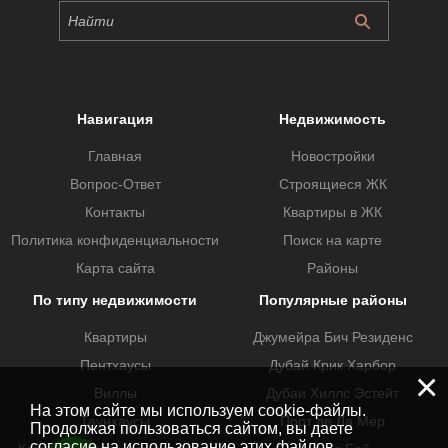
Навигация
Недвижимость
Главная
Новостройки
Вопрос-Ответ
Строящиеся ЖК
Контакты
Квартиры в ЖК
Политика конфиденциальности
Поиск на карте
Карта сайта
Районы
По типу недвижимости
Популярные районы
Квартиры
Джумейра Бич Резиденс
Пентхаусы
Дубай Крик Харбор
×
Виллы
Дубаи Хиллс Эстейт
На этом сайте мы используем cookie-файлы.
Таунхаусы
Порт де Ла Мер
Продолжая пользоваться сайтом, вы даете
согласие на использование этих файлов.