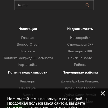
Навигация
Недвижимость
Главная
Новостройки
Вопрос-Ответ
Строящиеся ЖК
Контакты
Квартиры в ЖК
Политика конфиденциальности
Поиск на карте
Карта сайта
Районы
По типу недвижимости
Популярные районы
Квартиры
Джумейра Бич Резиденс
Пентхаусы
Дубай Крик Харбор
×
Виллы
Дубаи Хиллс Эстейт
На этом сайте мы используем cookie-файлы.
Таунхаусы
Порт де Ла Мер
Продолжая пользоваться сайтом, вы даете
согласие на использование этих файлов.