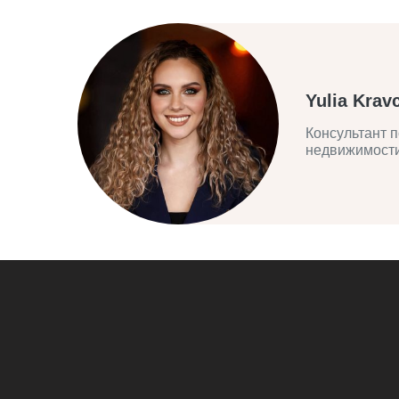
Yulia Krav
Консультант п
недвижимост