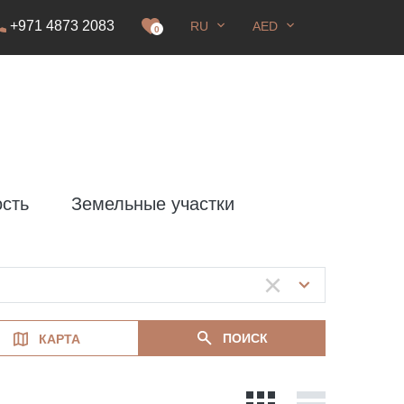
+971 4873 2083
RU
AED
0
сть
Земельные участки
ПОИСК
КАРТА