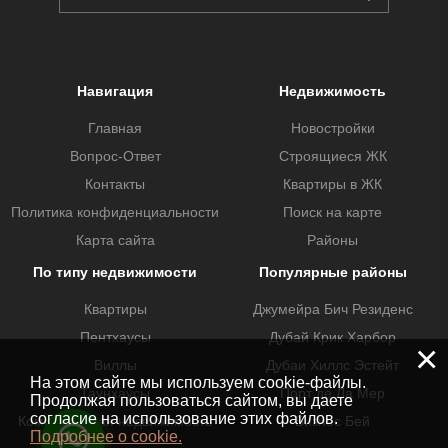
Навигация
Недвижимость
Главная
Новостройки
Вопрос-Ответ
Строящиеся ЖК
Контакты
Квартиры в ЖК
Политика конфиденциальности
Поиск на карте
Карта сайта
Районы
По типу недвижимости
Популярные районы
Квартиры
Джумейра Бич Резиденс
Пентхаусы
Дубай Крик Харбор
×
Виллы
Дубаи Хиллс Эстейт
На этом сайте мы используем cookie-файлы.
Таунхаусы
Порт де Ла Мер
Продолжая пользоваться сайтом, вы даете
согласие на использование этих файлов.
Коммерческая недвижимость
Бизнес Бей
Подробнее о cookie.