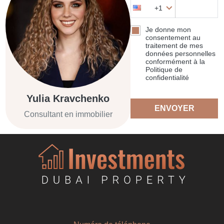
+1
Je donne mon
consentement au
traitement de mes
données personnelles
conformément à la
Politique de
confidentialité
Yulia Kravchenko
ENVOYER
Consultant en immobilier