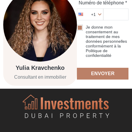
Numéro de téléphone *
+1
Je donne mon
consentement au
traitement de mes
données personnelles
conformément à la
Politique de
confidentialité
Yulia Kravchenko
ENVOYER
Consultant en immobilier