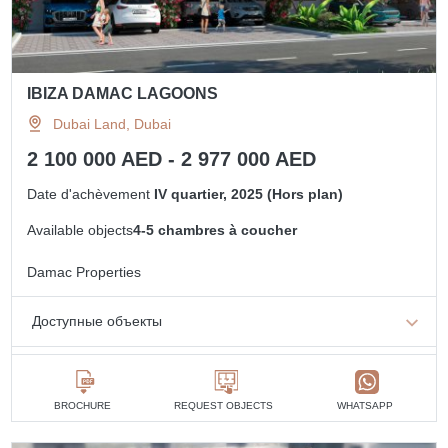
IBIZA DAMAC LAGOONS
Dubai Land, Dubai
2 100 000 AED - 2 977 000 AED
Date d'achèvement
IV quartier, 2025 (Hors plan)
Available objects
4-5 chambres à coucher
Damac Properties
Доступные объекты
4 chambres à coucher
de 2 100 000 AED
5 de chambres à coucher
de 2 800 000 AED
BROCHURE
REQUEST OBJECTS
WHATSAPP