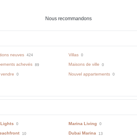
Nous recommandons
tions neuves
Villas
424
0
pements achevés
Maisons de ville
89
0
 vendre
Nouvel appartements
0
0
 Lights
Marina Living
0
0
eachfront
Dubai Marina
10
13