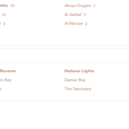
ills
Akoya Oxygen
25
2
Al Jaddaf
13
4
h
Al Warsan
3
2
 Reserve
Harbour Lights
rs Bay
Damac Bay
e
The Sanctuary