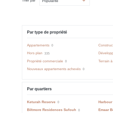
Trier par
Popularité
Par type de propriété
Appartements
Construc
0
Hors plan
Dévelop
335
Propriété commerciale
Terrain à
0
Nouveaux appartements achevés
0
Par quartiers
Keturah Reserve
Harbour
0
Biltmore Residences Sufouh
Emaar B
0