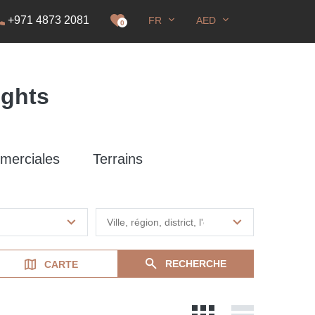
+971 4873 2081
FR
AED
DS
0
ights
merciales
Terrains
RECHERCHE
CARTE