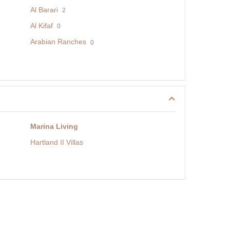
Al Barari
2
Al Kifaf
0
Arabian Ranches
0
Marina Living
Hartland II Villas