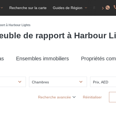
Recherche sur la carte
Guides de Région
FAQ
T
ort à Harbour Lights
uble de rapport à Harbour L
as
Ensembles immobiliers
Propriétés com
Chambres
Prix, AED
Recherche avancée
Réinitialiser