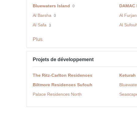
Bluewaters Island
DAMAC H
0
Al Barsha
Al Furjan
0
Al Safa
Al Sufou
3
Plus
Projets de développement
The Ritz-Carlton Residences
Keturah
Biltmore Residences Sufouh
Bluewate
Palace Residences North
Seascap