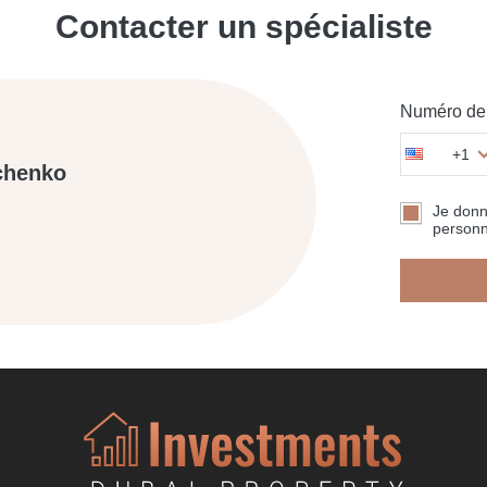
Contacter un spécialiste
Numéro de 
+1
chenko
Je don
personn