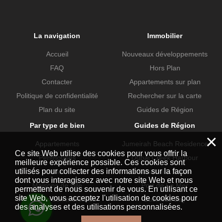
La navigation
Immobilier
Accueil
Nouveaux développements
FAQ
Hors Plan
Contacter
Appartements sur plan
Politique de confidentialité
Rechercher sur la carte
Plan du site
Guides de Région
Par type de bien
Guides de Région
×
Appartements
Jumeirah Beach Residence
Ce site Web utilise des cookies pour vous offrir la
Penthouses
Dubai Creek Harbour
meilleure expérience possible. Ces cookies sont
utilisés pour collecter des informations sur la façon
Villas
Dubai Hills Estate
dont vous interagissez avec notre site Web et nous
Maisons de ville
Port de La Mer
permettent de nous souvenir de vous. En utilisant ce
site Web, vous acceptez l'utilisation de cookies pour
Propriétés commerciales
Business Bay
des analyses et des utilisations personnalisées.