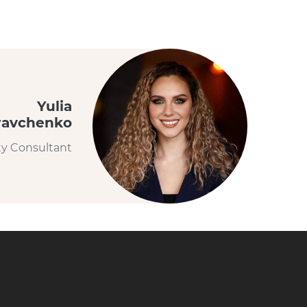
Yulia
ravchenko
ty Consultant