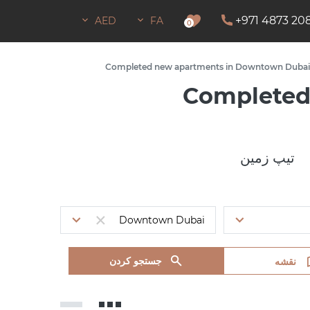
+971 4873 20
AED
FA
اجازه اقامت
0
Сompleted new apartments in Downtown Dubai
Сompleted
تیپ زمین
جستجو کردن
نقشه