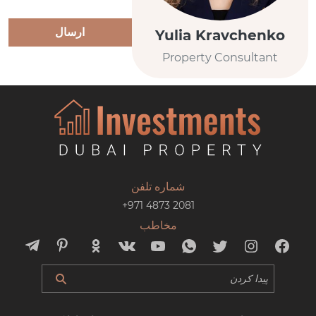
ارسال
Yulia Kravchenko
Property Consultant
شماره تلفن
+971 4873 2081
مخاطب