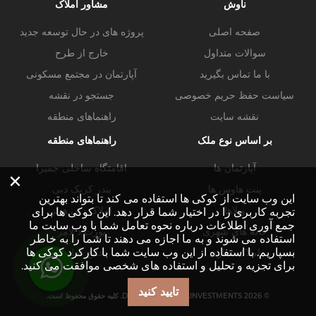
ناوش
مشاور املاک
صفحه اصلی
پروژه های در حال توسعه جدید
سوالات متداول
خارج از طرح
با ما تماس بگیرید
آپارتمان در مجتمع مسکونی
سیاست حفظ حریم خصوصی
جستجو در نقشه
نقشه سایت
راهنماهای منطقه
بر اساس نوع ملک
راهنماهای منطقه
آپارتمان ها
اقامتگاه ساحلی جمیرا
×
پنت هاوس ها
بندر کریک دبی
این وب سایت از کوکی ها استفاده می کند تا بتواند بهترین
ویلاها
املاک دبی هیلز
تجربه کاربری را در اختیار شما قرار دهد. این کوکی ها برای
جمع آوری اطلاعات درباره نحوه تعامل شما با وب سایت ما
خانه های شهری
پورت د لامر
استفاده می شوند و به ما اجازه می دهند تا شما را به خاطر
بسپاریم. با استفاده از این وب سایت شما با کارکرد کوکی ها
املاک تجاری
خلیج تجاری
برای تجزیه و تحلیل و استفاده های شخصی موافقت می کنید.
تایید کنید
© DUBAI-PROPERTY.INVESTMENTS 2026. کلیه حقوق محفوظ است.