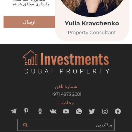
رازداری موافق هستم
ارسال
Yulia Kravchenko
Property Consultant
شماره تلفن
+971 4873 2081
مخاطب