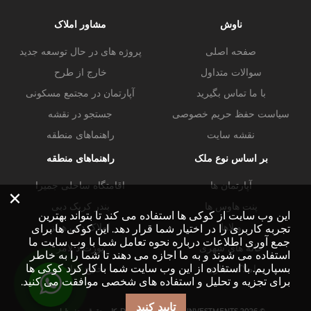
ناوش
مشاور املاک
صفحه اصلی
پروژه های در حال توسعه جدید
سوالات متداول
خارج از طرح
با ما تماس بگیرید
آپارتمان در مجتمع مسکونی
سیاست حفظ حریم خصوصی
جستجو در نقشه
نقشه سایت
راهنماهای منطقه
بر اساس نوع ملک
راهنماهای منطقه
آپارتمان ها
اقامتگاه ساحلی جمیرا
×
پنت هاوس ها
بندر کریک دبی
این وب سایت از کوکی ها استفاده می کند تا بتواند بهترین
ویلاها
املاک دبی هیلز
تجربه کاربری را در اختیار شما قرار دهد. این کوکی ها برای
جمع آوری اطلاعات درباره نحوه تعامل شما با وب سایت ما
خانه های شهری
پورت د لامر
استفاده می شوند و به ما اجازه می دهند تا شما را به خاطر
بسپاریم. با استفاده از این وب سایت شما با کارکرد کوکی ها
املاک تجاری
خلیج تجاری
برای تجزیه و تحلیل و استفاده های شخصی موافقت می کنید.
تایید کنید