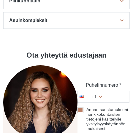
Piirikunnittain
Asuinkompleksit
Ota yhteyttä edustajaan
Puhelinnumero *
+1
Annan suostumukseni
henkikökohtaisten
tietojeni käsittelylle
yksityisyyskäytännön
mukaisesti