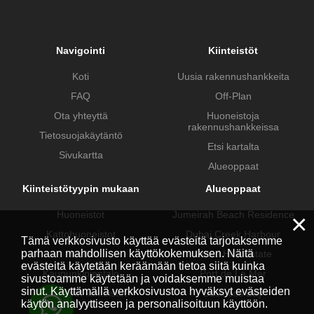
Navigointi
Kiinteistöt
Koti
Uusia rakennushankkeita
FAQ
Off-Plan
Ota yhteyttä
Huoneistoja
rakennushankkeissa
Tietosuojakäytäntö
Etsi kartalta
Sivukartta
Alueoppaat
Kiinteistötyypin mukaan
Alueoppaat
Huoneistot
Jumeirah Beach Residence
×
Kattohuoneistot
Dubai Creek Harbour
Tämä verkkosivusto käyttää evästeitä tarjotaksemme
parhaan mahdollisen käyttökokemuksen. Näitä
Huvilat
Dubai Hills Estate
evästeitä käytetään keräämään tietoa siitä kuinka
Kaupunkipientalo
Port de La Mer
sivustoamme käytetään ja voidaksemme muistaa
sinut. Käyttämällä verkkosivustoa hyväksyt evästeiden
Kaupalliset kiinteistöt
Business Bay
käytön analyyttiseen ja personalisoituun käyttöön.