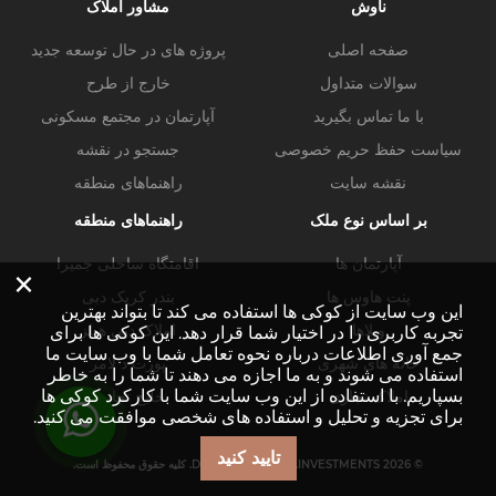
ناوش
مشاور املاک
صفحه اصلی
پروژه های در حال توسعه جدید
سوالات متداول
خارج از طرح
با ما تماس بگیرید
آپارتمان در مجتمع مسکونی
سیاست حفظ حریم خصوصی
جستجو در نقشه
نقشه سایت
راهنماهای منطقه
بر اساس نوع ملک
راهنماهای منطقه
آپارتمان ها
اقامتگاه ساحلی جمیرا
×
پنت هاوس ها
بندر کریک دبی
این وب سایت از کوکی ها استفاده می کند تا بتواند بهترین
ویلاها
املاک دبی هیلز
تجربه کاربری را در اختیار شما قرار دهد. این کوکی ها برای
جمع آوری اطلاعات درباره نحوه تعامل شما با وب سایت ما
خانه های شهری
پورت د لامر
استفاده می شوند و به ما اجازه می دهند تا شما را به خاطر
بسپاریم. با استفاده از این وب سایت شما با کارکرد کوکی ها
املاک تجاری
خلیج تجاری
برای تجزیه و تحلیل و استفاده های شخصی موافقت می کنید.
تایید کنید
© DUBAI-PROPERTY.INVESTMENTS 2026. کلیه حقوق محفوظ است.