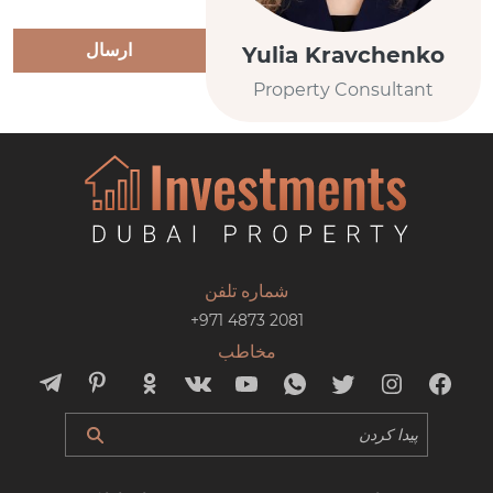
ارسال
Yulia Kravchenko
Property Consultant
شماره تلفن
+971 4873 2081
مخاطب