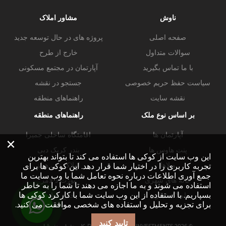
ناوش
مشاور املاک
صفحه اصلی
پروژه های در حال توسعه جدید
سوالات متداول
خارج از طرح
با ما تماس بگیرید
آپارتمان در مجتمع مسکونی
سیاست حفظ حریم خصوصی
جستجو در نقشه
نقشه سایت
راهنماهای منطقه
بر اساس نوع ملک
راهنماهای منطقه
آپارتمان ها
اقامتگاه ساحلی جمیرا
×
پنت هاوس ها
بندر کریک دبی
این وب سایت از کوکی ها استفاده می کند تا بتواند بهترین
ویلاها
املاک دبی هیلز
تجربه کاربری را در اختیار شما قرار دهد. این کوکی ها برای
جمع آوری اطلاعات درباره نحوه تعامل شما با وب سایت ما
خانه های شهری
پورت د لامر
استفاده می شوند و به ما اجازه می دهند تا شما را به خاطر
بسپاریم. با استفاده از این وب سایت شما با کارکرد کوکی ها
املاک تجاری
خلیج تجاری
برای تجزیه و تحلیل و استفاده های شخصی موافقت می کنید.
تایید کنید