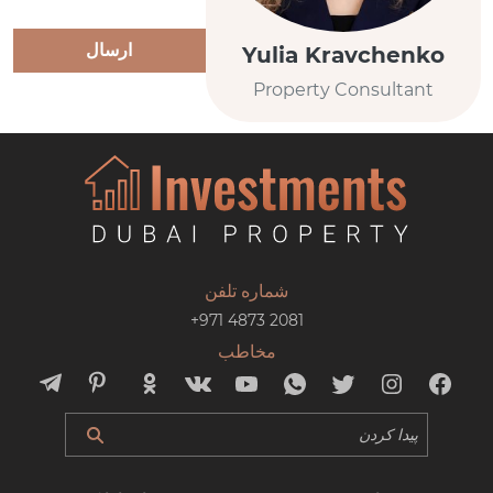
ارسال
Yulia Kravchenko
Property Consultant
شماره تلفن
+971 4873 2081
مخاطب