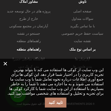
ناوش
مشاور املاک
صفحه اصلی
پروژه های در حال توسعه جدید
سوالات متداول
خارج از طرح
با ما تماس بگیرید
آپارتمان در مجتمع مسکونی
سیاست حفظ حریم خصوصی
جستجو در نقشه
نقشه سایت
راهنماهای منطقه
بر اساس نوع ملک
راهنماهای منطقه
آپارتمان ها
اقامتگاه ساحلی جمیرا
×
پنت هاوس ها
بندر کریک دبی
این وب سایت از کوکی ها استفاده می کند تا بتواند بهترین
ویلاها
املاک دبی هیلز
تجربه کاربری را در اختیار شما قرار دهد. این کوکی ها برای
جمع آوری اطلاعات درباره نحوه تعامل شما با وب سایت ما
خانه های شهری
پورت د لامر
استفاده می شوند و به ما اجازه می دهند تا شما را به خاطر
بسپاریم. با استفاده از این وب سایت شما با کارکرد کوکی ها
املاک تجاری
خلیج تجاری
برای تجزیه و تحلیل و استفاده های شخصی موافقت می کنید.
تایید کنید
© DUBAI-PROPERTY.INVESTMENTS 2026. کلیه حقوق محفوظ است.