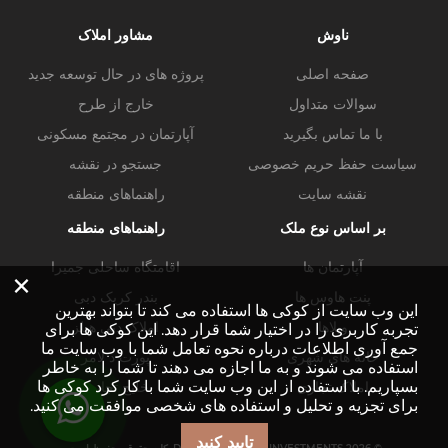
ناوش
مشاور املاک
صفحه اصلی
پروژه های در حال توسعه جدید
سوالات متداول
خارج از طرح
با ما تماس بگیرید
آپارتمان در مجتمع مسکونی
سیاست حفظ حریم خصوصی
جستجو در نقشه
نقشه سایت
راهنماهای منطقه
بر اساس نوع ملک
راهنماهای منطقه
آپارتمان ها
اقامتگاه ساحلی جمیرا
×
پنت هاوس ها
بندر کریک دبی
این وب سایت از کوکی ها استفاده می کند تا بتواند بهترین
ویلاها
املاک دبی هیلز
تجربه کاربری را در اختیار شما قرار دهد. این کوکی ها برای
جمع آوری اطلاعات درباره نحوه تعامل شما با وب سایت ما
خانه های شهری
پورت د لامر
استفاده می شوند و به ما اجازه می دهند تا شما را به خاطر
بسپاریم. با استفاده از این وب سایت شما با کارکرد کوکی ها
املاک تجاری
خلیج تجاری
برای تجزیه و تحلیل و استفاده های شخصی موافقت می کنید.
تایید کنید