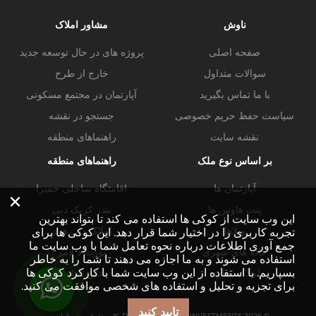
ناوش
مشاور املاک
صفحه اصلی
پروژه های در حال توسعه جدید
سوالات متداول
خارج از طرح
با ما تماس بگیرید
آپارتمان در مجتمع مسکونی
سیاست حفظ حریم خصوصی
جستجو در نقشه
نقشه سایت
راهنماهای منطقه
بر اساس نوع ملک
راهنماهای منطقه
آپارتمان ها
اقامتگاه ساحلی جمیرا
×
پنت هاوس ها
بندر کریک دبی
این وب سایت از کوکی ها استفاده می کند تا بتواند بهترین
ویلاها
املاک دبی هیلز
تجربه کاربری را در اختیار شما قرار دهد. این کوکی ها برای
جمع آوری اطلاعات درباره نحوه تعامل شما با وب سایت ما
خانه های شهری
پورت د لامر
استفاده می شوند و به ما اجازه می دهند تا شما را به خاطر
بسپاریم. با استفاده از این وب سایت شما با کارکرد کوکی ها
املاک تجاری
خلیج تجاری
برای تجزیه و تحلیل و استفاده های شخصی موافقت می کنید.
تایید کنید